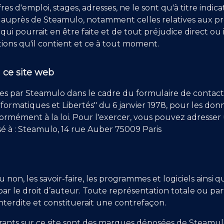
es d'emploi, stages, adresses, ne le sont qu'à titre indicat
e auprès de Steamulo, notamment celles relatives aux pr
qui pourrait en être faite et de tout préjudice direct o
ations qu'il contient et ce à tout moment.
a ce site web
ies par Steamulo dans le cadre du formulaire de contact 
nformatiques et Libertés" du 6 janvier 1978, pour les donn
nformément à la loi. Pour l'exercer, vous pouvez adresser
sé à : Steamulo, 14 rue Auber 75009 Paris
 non, les savoir-faire, les programmes et logiciels ainsi
r le droit d’auteur. Toute représentation totale ou part
nterdite et constituerait une contrefaçon.
rants sur ce site sont des marques déposées de Steamul